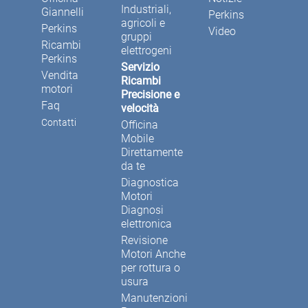
Industriali,
Giannelli
Perkins
agricoli e
Perkins
Video
gruppi
Ricambi
elettrogeni
Perkins
Servizio
Vendita
Ricambi
motori
Precisione e
Faq
velocità
Contatti
Officina
Mobile
Direttamente
da te
Diagnostica
Motori
Diagnosi
elettronica
Revisione
Motori Anche
per rottura o
usura
Manutenzioni