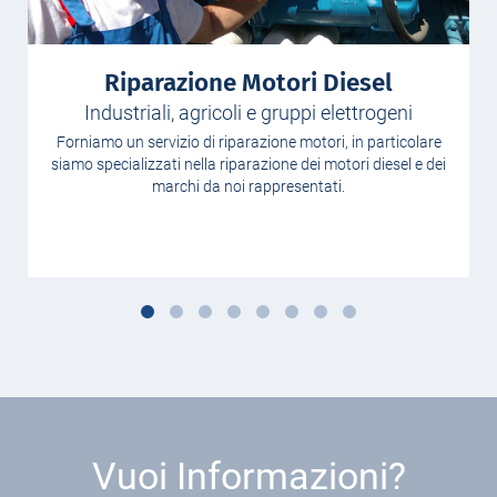
l
Servizio Ricambi
eni
Precisione e velocità
ticolare
Offriamo un’ampia gamma di ricambi grazie all’esper
sel e dei
pluridecennale nel settore ed a network di aziende col
con le quali siamo in costante contatto.
Vuoi Informazioni?